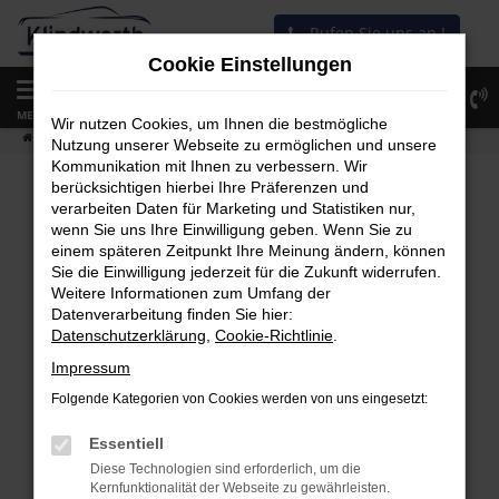
Zum
Rufen Sie uns an !
Hauptinhalt
Cookie Einstellungen
springen
0
MENÜ
Wir nutzen Cookies, um Ihnen die bestmögliche
Startseite
Fahrzeugangebot
Fahrzeug-Showroom
Nutzung unserer Webseite zu ermöglichen und unsere
Kommunikation mit Ihnen zu verbessern. Wir
berücksichtigen hierbei Ihre Präferenzen und
verarbeiten Daten für Marketing und Statistiken nur,
wenn Sie uns Ihre Einwilligung geben. Wenn Sie zu
Fehler: Network Error
einem späteren Zeitpunkt Ihre Meinung ändern, können
Sie die Einwilligung jederzeit für die Zukunft widerrufen.
Beim Laden ist ein Fehler aufgetreten.
Weitere Informationen zum Umfang der
Hier sind ein paar Tipps, die dir helfen können:
Datenverarbeitung finden Sie hier:
Datenschutzerklärung
,
Cookie-Richtlinie
.
Überprüfe deine Firewall und deine
Impressum
Internetverbindung.
Folgende Kategorien von Cookies werden von uns eingesetzt:
Laden andere Webseiten, zum Beispiel
deine Suchmaschine?
Essentiell
Diese Technologien sind erforderlich, um die
Prüfe deine Browsererweiterungen.
Kernfunktionalität der Webseite zu gewährleisten.