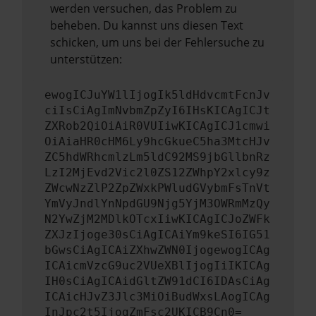
werden versuchen, das Problem zu
beheben. Du kannst uns diesen Text
schicken, um uns bei der Fehlersuche zu
unterstützen:
ewogICJuYW1lIjogIk5ldHdvcmtFcnJv
ciIsCiAgImNvbmZpZyI6IHsKICAgICJt
ZXRob2QiOiAiR0VUIiwKICAgICJ1cmwi
OiAiaHR0cHM6Ly9hcGkueC5ha3MtcHJv
ZC5hdWRhcmlzLm5ldC92MS9jbGllbnRz
LzI2MjEvd2Vic2l0ZS12ZWhpY2xlcy9z
ZWcwNzZlP2ZpZWxkPWludGVybmFsTnVt
YmVyJndlYnNpdGU9Njg5YjM3OWRmMzQy
N2YwZjM2MDlkOTcxIiwKICAgICJoZWFk
ZXJzIjoge30sCiAgICAiYm9keSI6IG51
bGwsCiAgICAiZXhwZWN0IjogewogICAg
ICAicmVzcG9uc2VUeXBlIjogIiIKICAg
IH0sCiAgICAidGltZW91dCI6IDAsCiAg
ICAicHJvZ3Jlc3MiOiBudWxsLAogICAg
InJpc2t5IjogZmFsc2UKICB9Cn0=