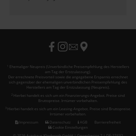
Ehemaliger Neupreis (Unverbindliche Preisempfehlung des Herstellers
1
am Tag der Erstzulassung).
Der errechnete Preisvorteil sowie die angegebene Ersparnis errechnet
sich gegenüber der ehemaligen unverbindlichen Preisempfehlung des
Herstellers am Tag der Erstzulassung (Neupreis).
2
Hierbei handelt es sich um ein Finanzierungs-Angebot. Preise sind
Bruttopreise. Irrtümer vorbehalten.
3
Hierbei handelt es sich um ein Leasing-Angebot. Preise sind Bruttopreise.
Irrtümer vorbehalten.
Impressum
Datenschutz
AGB
Barrierefreiheit
Cookie Einstellungen
© 2026 Autohaus Klindworth GmbH | Gewerbering 7 | DE-27432