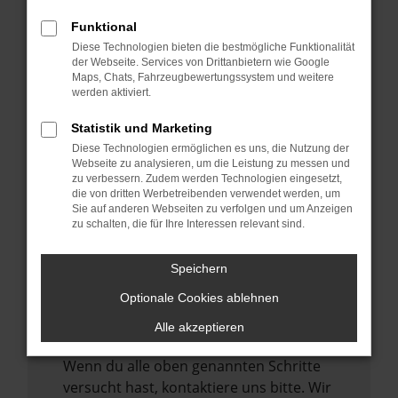
Manche Erweiterungen, wie Werbeblocker,
können das Laden bestimmter Seiten
Funktional
verhindern. Funktioniert die Seite in einem
Diese Technologien bieten die bestmögliche Funktionalität
der Webseite. Services von Drittanbietern wie Google
anderen Browser oder in einem privaten
Maps, Chats, Fahrzeugbewertungssystem und weitere
Fenster?
werden aktiviert.
Starte dein Gerät neu.
Statistik und Marketing
Das kann manchmal helfen,
Diese Technologien ermöglichen es uns, die Nutzung der
vorübergehende Probleme zu beheben.
Webseite zu analysieren, um die Leistung zu messen und
zu verbessern. Zudem werden Technologien eingesetzt,
Stelle sicher, dass dein Browser und dein
die von dritten Werbetreibenden verwendet werden, um
Betriebssystem auf dem neuesten Stand
Sie auf anderen Webseiten zu verfolgen und um Anzeigen
zu schalten, die für Ihre Interessen relevant sind.
sind.
Veraltete Software birgt nicht nur ein
Speichern
Sicherheitsrisiko, sondern kann auch dazu
führen, dass bestimmte Funktionen nicht
Optionale Cookies ablehnen
mehr unterstützt werden.
Alle akzeptieren
Wende dich an den Webseitenbetreiber.
Wenn du alle oben genannten Schritte
versucht hast, kontaktiere uns bitte. Wir