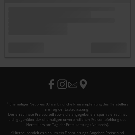
Ehemaliger Neupreis (Unverbindliche Preisempfehlung des Herstellers
1
am Tag der Erstzulassung).
Der errechnete Preisvorteil sowie die angegebene Ersparnis errechnet
sich gegenüber der ehemaligen unverbindlichen Preisempfehlung des
Herstellers am Tag der Erstzulassung (Neupreis).
2
Hierbei handelt es sich um ein Finanzierungs-Angebot. Preise sind