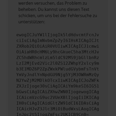
werden versuchen, das Problem zu
beheben. Du kannst uns diesen Text
schicken, um uns bei der Fehlersuche zu
unterstützen:
ewogICJuYW1lIjogIk5ldHdvcmtFcnJv
ciIsCiAgImNvbmZpZyI6IHsKICAgICJt
ZXRob2QiOiAiR0VUIiwKICAgICJ1cmwi
OiAiaHR0cHM6Ly9hcGkueC5ha3MtcHJv
ZC5hdWRhcmlzLm5ldC92MS9jbGllbnRz
LzI2MjEvd2Vic2l0ZS12ZWhpY2xlcy9m
b3E1MDZ6P2ZpZWxkPWludGVybmFsTnVt
YmVyJndlYnNpdGU9Njg5YjM3OWRmMzQy
N2YwZjM2MDlkOTcxIiwKICAgICJoZWFk
ZXJzIjoge30sCiAgICAiYm9keSI6IG51
bGwsCiAgICAiZXhwZWN0IjogewogICAg
ICAicmVzcG9uc2VUeXBlIjogIiIKICAg
IH0sCiAgICAidGltZW91dCI6IDAsCiAg
ICAicHJvZ3Jlc3MiOiBudWxsLAogICAg
InJpc2t5IjogZmFsc2UKICB9Cn0=