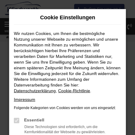
Zum
Rufen Sie uns an !
Hauptinhalt
Cookie Einstellungen
springen
0
MENÜ
Wir nutzen Cookies, um Ihnen die bestmögliche
Startseite
Fahrzeugangebot
Fahrzeug-Showroom
Nutzung unserer Webseite zu ermöglichen und unsere
Kommunikation mit Ihnen zu verbessern. Wir
berücksichtigen hierbei Ihre Präferenzen und
verarbeiten Daten für Marketing und Statistiken nur,
wenn Sie uns Ihre Einwilligung geben. Wenn Sie zu
Fehler: Network Error
einem späteren Zeitpunkt Ihre Meinung ändern, können
Sie die Einwilligung jederzeit für die Zukunft widerrufen.
Beim Laden ist ein Fehler aufgetreten.
Weitere Informationen zum Umfang der
Hier sind ein paar Tipps, die dir helfen können:
Datenverarbeitung finden Sie hier:
Datenschutzerklärung
,
Cookie-Richtlinie
.
Überprüfe deine Firewall und deine
Impressum
Internetverbindung.
Folgende Kategorien von Cookies werden von uns eingesetzt:
Laden andere Webseiten, zum Beispiel
deine Suchmaschine?
Essentiell
Diese Technologien sind erforderlich, um die
Prüfe deine Browsererweiterungen.
Kernfunktionalität der Webseite zu gewährleisten.