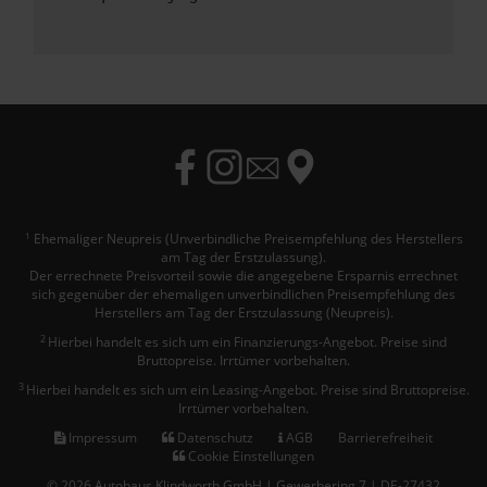
Ehemaliger Neupreis (Unverbindliche Preisempfehlung des Herstellers
1
am Tag der Erstzulassung).
Der errechnete Preisvorteil sowie die angegebene Ersparnis errechnet
sich gegenüber der ehemaligen unverbindlichen Preisempfehlung des
Herstellers am Tag der Erstzulassung (Neupreis).
2
Hierbei handelt es sich um ein Finanzierungs-Angebot. Preise sind
Bruttopreise. Irrtümer vorbehalten.
3
Hierbei handelt es sich um ein Leasing-Angebot. Preise sind Bruttopreise.
Irrtümer vorbehalten.
Impressum
Datenschutz
AGB
Barrierefreiheit
Cookie Einstellungen
© 2026 Autohaus Klindworth GmbH | Gewerbering 7 | DE-27432