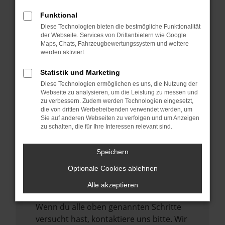
Manche Erweiterungen, wie Werbeblocker,
können das Laden bestimmter Seiten
Funktional
verhindern. Funktioniert die Seite in einem
Diese Technologien bieten die bestmögliche Funktionalität
der Webseite. Services von Drittanbietern wie Google
anderen Browser oder in einem privaten
Maps, Chats, Fahrzeugbewertungssystem und weitere
Fenster?
werden aktiviert.
Starte dein Gerät neu.
Statistik und Marketing
Das kann manchmal helfen,
Diese Technologien ermöglichen es uns, die Nutzung der
vorübergehende Probleme zu beheben.
Webseite zu analysieren, um die Leistung zu messen und
zu verbessern. Zudem werden Technologien eingesetzt,
Stelle sicher, dass dein Browser und dein
die von dritten Werbetreibenden verwendet werden, um
Betriebssystem auf dem neuesten Stand
Sie auf anderen Webseiten zu verfolgen und um Anzeigen
zu schalten, die für Ihre Interessen relevant sind.
sind.
Veraltete Software birgt nicht nur ein
Speichern
Sicherheitsrisiko, sondern kann auch dazu
führen, dass bestimmte Funktionen nicht
Optionale Cookies ablehnen
mehr unterstützt werden.
Alle akzeptieren
Wende dich an den Webseitenbetreiber.
Wenn du alle oben genannten Schritte
versucht hast, kontaktiere uns bitte. Wir