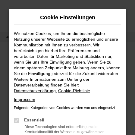
Zum
Hauptinhalt
Cookie Einstellungen
springen
Wir nutzen Cookies, um Ihnen die bestmögliche
Startseite
Fahrzeugangebot
Fahrzeug-Showroom
Nutzung unserer Webseite zu ermöglichen und unsere
Kommunikation mit Ihnen zu verbessern. Wir
berücksichtigen hierbei Ihre Präferenzen und
verarbeiten Daten für Marketing und Statistiken nur,
wenn Sie uns Ihre Einwilligung geben. Wenn Sie zu
Fehler: Network Error
einem späteren Zeitpunkt Ihre Meinung ändern, können
Sie die Einwilligung jederzeit für die Zukunft widerrufen.
Beim Laden ist ein Fehler aufgetreten.
Weitere Informationen zum Umfang der
Hier sind ein paar Tipps, die dir helfen können:
Datenverarbeitung finden Sie hier:
Datenschutzerklärung
,
Cookie-Richtlinie
.
Überprüfe deine Firewall und deine
Impressum
Internetverbindung.
Folgende Kategorien von Cookies werden von uns eingesetzt:
Laden andere Webseiten, zum Beispiel
deine Suchmaschine?
Essentiell
Diese Technologien sind erforderlich, um die
Prüfe deine Browsererweiterungen.
Kernfunktionalität der Webseite zu gewährleisten.