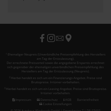
Ehemaliger Neupreis (Unverbindliche Preisempfehlung des Herstellers
1
am Tag der Erstzulassung).
Der errechnete Preisvorteil sowie die angegebene Ersparnis errechnet
sich gegenüber der ehemaligen unverbindlichen Preisempfehlung des
Herstellers am Tag der Erstzulassung (Neupreis).
2
Hierbei handelt es sich um ein Finanzierungs-Angebot. Preise sind
Bruttopreise. Irrtümer vorbehalten.
3
Hierbei handelt es sich um ein Leasing-Angebot. Preise sind Bruttopreise.
Irrtümer vorbehalten.
Impressum
Datenschutz
AGB
Barrierefreiheit
Cookie Einstellungen
© 2026 Autohaus Klindworth GmbH | Gewerbering 7 | DE-27432