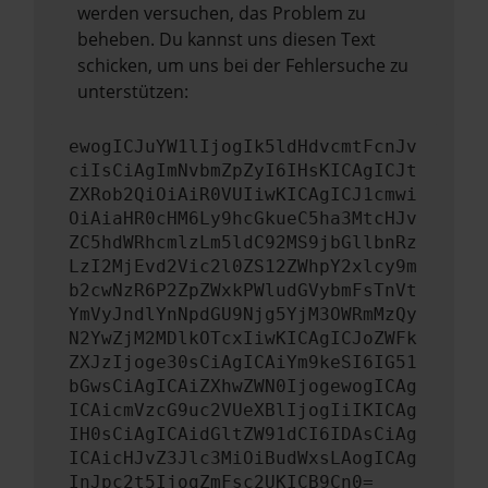
werden versuchen, das Problem zu
beheben. Du kannst uns diesen Text
schicken, um uns bei der Fehlersuche zu
unterstützen:
ewogICJuYW1lIjogIk5ldHdvcmtFcnJv
ciIsCiAgImNvbmZpZyI6IHsKICAgICJt
ZXRob2QiOiAiR0VUIiwKICAgICJ1cmwi
OiAiaHR0cHM6Ly9hcGkueC5ha3MtcHJv
ZC5hdWRhcmlzLm5ldC92MS9jbGllbnRz
LzI2MjEvd2Vic2l0ZS12ZWhpY2xlcy9m
b2cwNzR6P2ZpZWxkPWludGVybmFsTnVt
YmVyJndlYnNpdGU9Njg5YjM3OWRmMzQy
N2YwZjM2MDlkOTcxIiwKICAgICJoZWFk
ZXJzIjoge30sCiAgICAiYm9keSI6IG51
bGwsCiAgICAiZXhwZWN0IjogewogICAg
ICAicmVzcG9uc2VUeXBlIjogIiIKICAg
IH0sCiAgICAidGltZW91dCI6IDAsCiAg
ICAicHJvZ3Jlc3MiOiBudWxsLAogICAg
InJpc2t5IjogZmFsc2UKICB9Cn0=