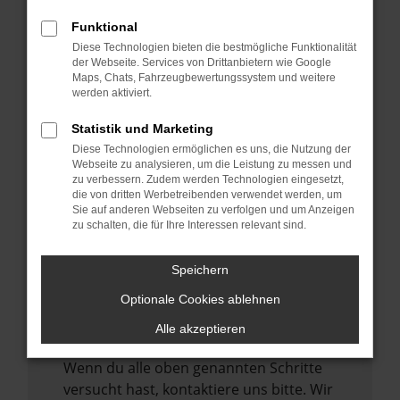
Manche Erweiterungen, wie Werbeblocker,
können das Laden bestimmter Seiten
Funktional
verhindern. Funktioniert die Seite in einem
Diese Technologien bieten die bestmögliche Funktionalität
der Webseite. Services von Drittanbietern wie Google
anderen Browser oder in einem privaten
Maps, Chats, Fahrzeugbewertungssystem und weitere
Fenster?
werden aktiviert.
Starte dein Gerät neu.
Statistik und Marketing
Das kann manchmal helfen,
Diese Technologien ermöglichen es uns, die Nutzung der
vorübergehende Probleme zu beheben.
Webseite zu analysieren, um die Leistung zu messen und
zu verbessern. Zudem werden Technologien eingesetzt,
Stelle sicher, dass dein Browser und dein
die von dritten Werbetreibenden verwendet werden, um
Betriebssystem auf dem neuesten Stand
Sie auf anderen Webseiten zu verfolgen und um Anzeigen
zu schalten, die für Ihre Interessen relevant sind.
sind.
Veraltete Software birgt nicht nur ein
Speichern
Sicherheitsrisiko, sondern kann auch dazu
führen, dass bestimmte Funktionen nicht
Optionale Cookies ablehnen
mehr unterstützt werden.
Alle akzeptieren
Wende dich an den Webseitenbetreiber.
Wenn du alle oben genannten Schritte
versucht hast, kontaktiere uns bitte. Wir