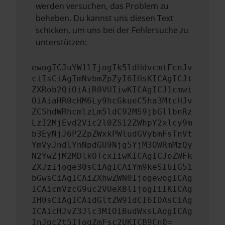
werden versuchen, das Problem zu
beheben. Du kannst uns diesen Text
schicken, um uns bei der Fehlersuche zu
unterstützen:
ewogICJuYW1lIjogIk5ldHdvcmtFcnJv
ciIsCiAgImNvbmZpZyI6IHsKICAgICJt
ZXRob2QiOiAiR0VUIiwKICAgICJ1cmwi
OiAiaHR0cHM6Ly9hcGkueC5ha3MtcHJv
ZC5hdWRhcmlzLm5ldC92MS9jbGllbnRz
LzI2MjEvd2Vic2l0ZS12ZWhpY2xlcy9m
b3EyNjJ6P2ZpZWxkPWludGVybmFsTnVt
YmVyJndlYnNpdGU9Njg5YjM3OWRmMzQy
N2YwZjM2MDlkOTcxIiwKICAgICJoZWFk
ZXJzIjoge30sCiAgICAiYm9keSI6IG51
bGwsCiAgICAiZXhwZWN0IjogewogICAg
ICAicmVzcG9uc2VUeXBlIjogIiIKICAg
IH0sCiAgICAidGltZW91dCI6IDAsCiAg
ICAicHJvZ3Jlc3MiOiBudWxsLAogICAg
InJpc2t5IjogZmFsc2UKICB9Cn0=