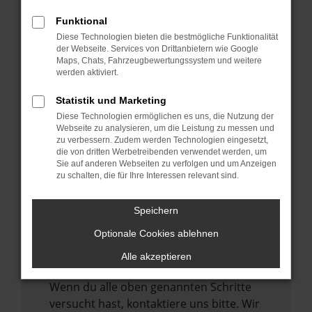
Manche Erweiterungen, wie Werbeblocker,
können das Laden bestimmter Seiten
Funktional
verhindern. Funktioniert die Seite in einem
Diese Technologien bieten die bestmögliche Funktionalität
der Webseite. Services von Drittanbietern wie Google
anderen Browser oder in einem privaten
Maps, Chats, Fahrzeugbewertungssystem und weitere
Fenster?
werden aktiviert.
Starte dein Gerät neu.
Statistik und Marketing
Das kann manchmal helfen,
Diese Technologien ermöglichen es uns, die Nutzung der
vorübergehende Probleme zu beheben.
Webseite zu analysieren, um die Leistung zu messen und
zu verbessern. Zudem werden Technologien eingesetzt,
Stelle sicher, dass dein Browser und dein
die von dritten Werbetreibenden verwendet werden, um
Betriebssystem auf dem neuesten Stand
Sie auf anderen Webseiten zu verfolgen und um Anzeigen
zu schalten, die für Ihre Interessen relevant sind.
sind.
Veraltete Software birgt nicht nur ein
Speichern
Sicherheitsrisiko, sondern kann auch dazu
führen, dass bestimmte Funktionen nicht
Optionale Cookies ablehnen
mehr unterstützt werden.
Alle akzeptieren
Wende dich an den Webseitenbetreiber.
Wenn du alle oben genannten Schritte
versucht hast, kontaktiere uns bitte. Wir