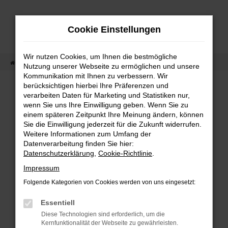
Zum
Hauptinhalt
Cookie Einstellungen
springen
Wir nutzen Cookies, um Ihnen die bestmögliche
Startseite
Fahrzeugangebot
Fahrzeug-Showroom
Nutzung unserer Webseite zu ermöglichen und unsere
Kommunikation mit Ihnen zu verbessern. Wir
berücksichtigen hierbei Ihre Präferenzen und
verarbeiten Daten für Marketing und Statistiken nur,
wenn Sie uns Ihre Einwilligung geben. Wenn Sie zu
Fehler: Network Error
einem späteren Zeitpunkt Ihre Meinung ändern, können
Sie die Einwilligung jederzeit für die Zukunft widerrufen.
Beim Laden ist ein Fehler aufgetreten.
Weitere Informationen zum Umfang der
Hier sind ein paar Tipps, die dir helfen können:
Datenverarbeitung finden Sie hier:
Datenschutzerklärung
,
Cookie-Richtlinie
.
Überprüfe deine Firewall und deine
Impressum
Internetverbindung.
Folgende Kategorien von Cookies werden von uns eingesetzt:
Laden andere Webseiten, zum Beispiel
deine Suchmaschine?
Essentiell
Diese Technologien sind erforderlich, um die
Prüfe deine Browsererweiterungen.
Kernfunktionalität der Webseite zu gewährleisten.