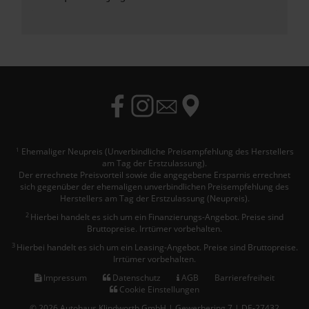
Ehemaliger Neupreis (Unverbindliche Preisempfehlung des Herstellers
1
am Tag der Erstzulassung).
Der errechnete Preisvorteil sowie die angegebene Ersparnis errechnet
sich gegenüber der ehemaligen unverbindlichen Preisempfehlung des
Herstellers am Tag der Erstzulassung (Neupreis).
2
Hierbei handelt es sich um ein Finanzierungs-Angebot. Preise sind
Bruttopreise. Irrtümer vorbehalten.
3
Hierbei handelt es sich um ein Leasing-Angebot. Preise sind Bruttopreise.
Irrtümer vorbehalten.
Impressum
Datenschutz
AGB
Barrierefreiheit
Cookie Einstellungen
© 2026 Autohaus Klindworth GmbH | Gewerbering 7 | DE-27432