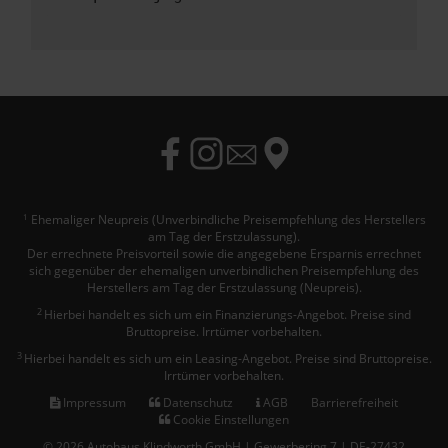
Ehemaliger Neupreis (Unverbindliche Preisempfehlung des Herstellers
1
am Tag der Erstzulassung).
Der errechnete Preisvorteil sowie die angegebene Ersparnis errechnet
sich gegenüber der ehemaligen unverbindlichen Preisempfehlung des
Herstellers am Tag der Erstzulassung (Neupreis).
2
Hierbei handelt es sich um ein Finanzierungs-Angebot. Preise sind
Bruttopreise. Irrtümer vorbehalten.
3
Hierbei handelt es sich um ein Leasing-Angebot. Preise sind Bruttopreise.
Irrtümer vorbehalten.
Impressum
Datenschutz
AGB
Barrierefreiheit
Cookie Einstellungen
© 2026 Autohaus Klindworth GmbH | Gewerbering 7 | DE-27432