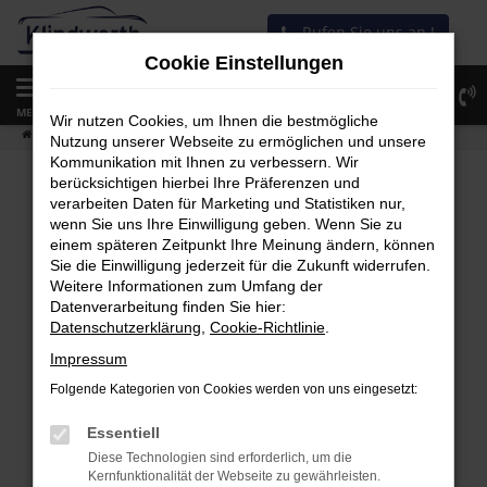
Zum
Rufen Sie uns an !
Hauptinhalt
Cookie Einstellungen
springen
0
MENÜ
Wir nutzen Cookies, um Ihnen die bestmögliche
Startseite
Fahrzeugangebot
Fahrzeug-Showroom
Nutzung unserer Webseite zu ermöglichen und unsere
Kommunikation mit Ihnen zu verbessern. Wir
berücksichtigen hierbei Ihre Präferenzen und
verarbeiten Daten für Marketing und Statistiken nur,
wenn Sie uns Ihre Einwilligung geben. Wenn Sie zu
Fehler: Network Error
einem späteren Zeitpunkt Ihre Meinung ändern, können
Sie die Einwilligung jederzeit für die Zukunft widerrufen.
Beim Laden ist ein Fehler aufgetreten.
Weitere Informationen zum Umfang der
Hier sind ein paar Tipps, die dir helfen können:
Datenverarbeitung finden Sie hier:
Datenschutzerklärung
,
Cookie-Richtlinie
.
Überprüfe deine Firewall und deine
Impressum
Internetverbindung.
Folgende Kategorien von Cookies werden von uns eingesetzt:
Laden andere Webseiten, zum Beispiel
deine Suchmaschine?
Essentiell
Diese Technologien sind erforderlich, um die
Prüfe deine Browsererweiterungen.
Kernfunktionalität der Webseite zu gewährleisten.