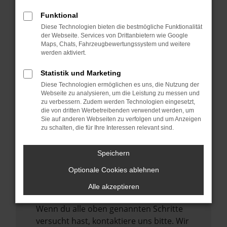
Manche Erweiterungen, wie Werbeblocker,
können das Laden bestimmter Seiten
Funktional
verhindern. Funktioniert die Seite in einem
Diese Technologien bieten die bestmögliche Funktionalität
der Webseite. Services von Drittanbietern wie Google
anderen Browser oder in einem privaten
Maps, Chats, Fahrzeugbewertungssystem und weitere
Fenster?
werden aktiviert.
Starte dein Gerät neu.
Statistik und Marketing
Das kann manchmal helfen,
Diese Technologien ermöglichen es uns, die Nutzung der
vorübergehende Probleme zu beheben.
Webseite zu analysieren, um die Leistung zu messen und
zu verbessern. Zudem werden Technologien eingesetzt,
Stelle sicher, dass dein Browser und dein
die von dritten Werbetreibenden verwendet werden, um
Betriebssystem auf dem neuesten Stand
Sie auf anderen Webseiten zu verfolgen und um Anzeigen
zu schalten, die für Ihre Interessen relevant sind.
sind.
Veraltete Software birgt nicht nur ein
Speichern
Sicherheitsrisiko, sondern kann auch dazu
führen, dass bestimmte Funktionen nicht
Optionale Cookies ablehnen
mehr unterstützt werden.
Alle akzeptieren
Wende dich an den Webseitenbetreiber.
Wenn du alle oben genannten Schritte
versucht hast, kontaktiere uns bitte. Wir