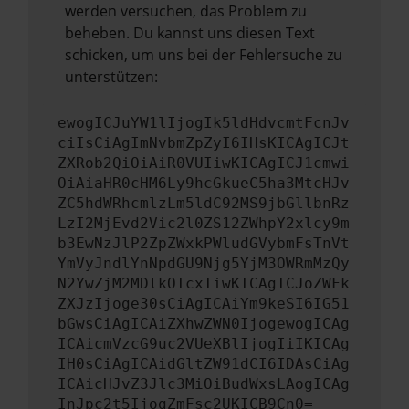
werden versuchen, das Problem zu
beheben. Du kannst uns diesen Text
schicken, um uns bei der Fehlersuche zu
unterstützen:
ewogICJuYW1lIjogIk5ldHdvcmtFcnJv
ciIsCiAgImNvbmZpZyI6IHsKICAgICJt
ZXRob2QiOiAiR0VUIiwKICAgICJ1cmwi
OiAiaHR0cHM6Ly9hcGkueC5ha3MtcHJv
ZC5hdWRhcmlzLm5ldC92MS9jbGllbnRz
LzI2MjEvd2Vic2l0ZS12ZWhpY2xlcy9m
b3EwNzJlP2ZpZWxkPWludGVybmFsTnVt
YmVyJndlYnNpdGU9Njg5YjM3OWRmMzQy
N2YwZjM2MDlkOTcxIiwKICAgICJoZWFk
ZXJzIjoge30sCiAgICAiYm9keSI6IG51
bGwsCiAgICAiZXhwZWN0IjogewogICAg
ICAicmVzcG9uc2VUeXBlIjogIiIKICAg
IH0sCiAgICAidGltZW91dCI6IDAsCiAg
ICAicHJvZ3Jlc3MiOiBudWxsLAogICAg
InJpc2t5IjogZmFsc2UKICB9Cn0=