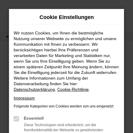
Zum
Hauptinhalt
Cookie Einstellungen
springen
Wir nutzen Cookies, um Ihnen die bestmögliche
Startseite
Fahrzeugangebot
Fahrzeug-Showroom
Nutzung unserer Webseite zu ermöglichen und unsere
Kommunikation mit Ihnen zu verbessern. Wir
berücksichtigen hierbei Ihre Präferenzen und
verarbeiten Daten für Marketing und Statistiken nur,
wenn Sie uns Ihre Einwilligung geben. Wenn Sie zu
Fehler: Network Error
einem späteren Zeitpunkt Ihre Meinung ändern, können
Sie die Einwilligung jederzeit für die Zukunft widerrufen.
Beim Laden ist ein Fehler aufgetreten.
Weitere Informationen zum Umfang der
Hier sind ein paar Tipps, die dir helfen können:
Datenverarbeitung finden Sie hier:
Datenschutzerklärung
,
Cookie-Richtlinie
.
Überprüfe deine Firewall und deine
Impressum
Internetverbindung.
Folgende Kategorien von Cookies werden von uns eingesetzt:
Laden andere Webseiten, zum Beispiel
deine Suchmaschine?
Essentiell
Diese Technologien sind erforderlich, um die
Prüfe deine Browsererweiterungen.
Kernfunktionalität der Webseite zu gewährleisten.