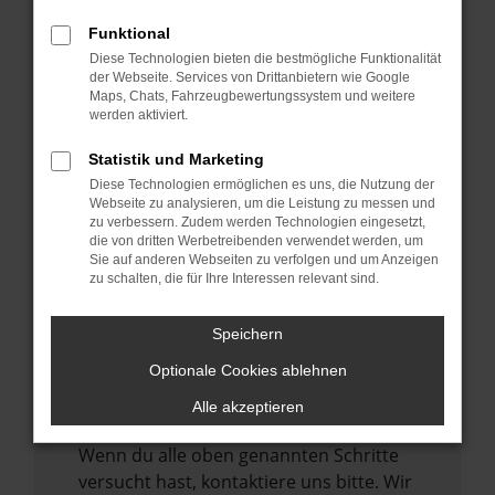
Manche Erweiterungen, wie Werbeblocker,
können das Laden bestimmter Seiten
Funktional
verhindern. Funktioniert die Seite in einem
Diese Technologien bieten die bestmögliche Funktionalität
der Webseite. Services von Drittanbietern wie Google
anderen Browser oder in einem privaten
Maps, Chats, Fahrzeugbewertungssystem und weitere
Fenster?
werden aktiviert.
Starte dein Gerät neu.
Statistik und Marketing
Das kann manchmal helfen,
Diese Technologien ermöglichen es uns, die Nutzung der
vorübergehende Probleme zu beheben.
Webseite zu analysieren, um die Leistung zu messen und
zu verbessern. Zudem werden Technologien eingesetzt,
Stelle sicher, dass dein Browser und dein
die von dritten Werbetreibenden verwendet werden, um
Betriebssystem auf dem neuesten Stand
Sie auf anderen Webseiten zu verfolgen und um Anzeigen
zu schalten, die für Ihre Interessen relevant sind.
sind.
Veraltete Software birgt nicht nur ein
Speichern
Sicherheitsrisiko, sondern kann auch dazu
führen, dass bestimmte Funktionen nicht
Optionale Cookies ablehnen
mehr unterstützt werden.
Alle akzeptieren
Wende dich an den Webseitenbetreiber.
Wenn du alle oben genannten Schritte
versucht hast, kontaktiere uns bitte. Wir