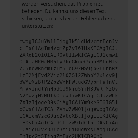
werden versuchen, das Problem zu
beheben. Du kannst uns diesen Text
schicken, um uns bei der Fehlersuche zu
unterstützen:
ewogICJuYW1lIjogIk5ldHdvcmtFcnJv
ciIsCiAgImNvbmZpZyI6IHsKICAgICJt
ZXRob2QiOiAiR0VUIiwKICAgICJ1cmwi
OiAiaHR0cHM6Ly9hcGkueC5ha3MtcHJv
ZC5hdWRhcmlzLm5ldC92MS9jbGllbnRz
LzI2MjEvd2Vic2l0ZS12ZWhpY2xlcy9j
dWMwMzBlP2ZpZWxkPWludGVybmFsTnVt
YmVyJndlYnNpdGU9Njg5YjM3OWRmMzQy
N2YwZjM2MDlkOTcxIiwKICAgICJoZWFk
ZXJzIjoge30sCiAgICAiYm9keSI6IG51
bGwsCiAgICAiZXhwZWN0IjogewogICAg
ICAicmVzcG9uc2VUeXBlIjogIiIKICAg
IH0sCiAgICAidGltZW91dCI6IDAsCiAg
ICAicHJvZ3Jlc3MiOiBudWxsLAogICAg
InJpc2t5IjogZmFsc2UKICB9Cn0=