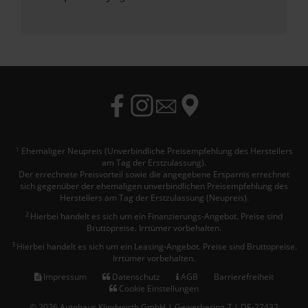
Ehemaliger Neupreis (Unverbindliche Preisempfehlung des Herstellers
1
am Tag der Erstzulassung).
Der errechnete Preisvorteil sowie die angegebene Ersparnis errechnet
sich gegenüber der ehemaligen unverbindlichen Preisempfehlung des
Herstellers am Tag der Erstzulassung (Neupreis).
2
Hierbei handelt es sich um ein Finanzierungs-Angebot. Preise sind
Bruttopreise. Irrtümer vorbehalten.
3
Hierbei handelt es sich um ein Leasing-Angebot. Preise sind Bruttopreise.
Irrtümer vorbehalten.
Impressum
Datenschutz
AGB
Barrierefreiheit
Cookie Einstellungen
© 2026 Autohaus Klindworth GmbH | Gewerbering 7 | DE-27432