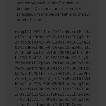
werden versuchen, das Problem zu
beheben. Du kannst uns diesen Text
schicken, um uns bei der Fehlersuche zu
unterstützen:
ewogICJuYW1lIjogIk5ldHdvcmtFcnJv
ciIsCiAgImNvbmZpZyI6IHsKICAgICJt
ZXRob2QiOiAiR0VUIiwKICAgICJ1cmwi
OiAiaHR0cHM6Ly9hcGkueC5ha3MtcHJv
ZC5hdWRhcmlzLm5ldC92MS9jbGllbnRz
LzI2MjEvd2Vic2l0ZS12ZWhpY2xlcy9z
ZWQxMzBlP2ZpZWxkPWludGVybmFsTnVt
YmVyJndlYnNpdGU9Njg5YjM3OWRmMzQy
N2YwZjM2MDlkOTcxIiwKICAgICJoZWFk
ZXJzIjoge30sCiAgICAiYm9keSI6IG51
bGwsCiAgICAiZXhwZWN0IjogewogICAg
ICAicmVzcG9uc2VUeXBlIjogIiIKICAg
IH0sCiAgICAidGltZW91dCI6IDAsCiAg
ICAicHJvZ3Jlc3MiOiBudWxsLAogICAg
InJpc2t5IjogZmFsc2UKICB9Cn0=