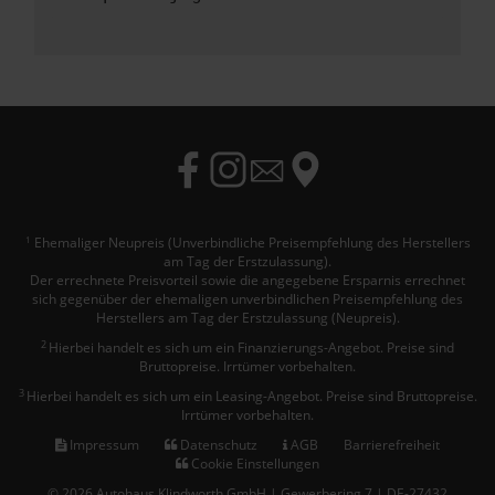
Ehemaliger Neupreis (Unverbindliche Preisempfehlung des Herstellers
1
am Tag der Erstzulassung).
Der errechnete Preisvorteil sowie die angegebene Ersparnis errechnet
sich gegenüber der ehemaligen unverbindlichen Preisempfehlung des
Herstellers am Tag der Erstzulassung (Neupreis).
2
Hierbei handelt es sich um ein Finanzierungs-Angebot. Preise sind
Bruttopreise. Irrtümer vorbehalten.
3
Hierbei handelt es sich um ein Leasing-Angebot. Preise sind Bruttopreise.
Irrtümer vorbehalten.
Impressum
Datenschutz
AGB
Barrierefreiheit
Cookie Einstellungen
© 2026 Autohaus Klindworth GmbH | Gewerbering 7 | DE-27432