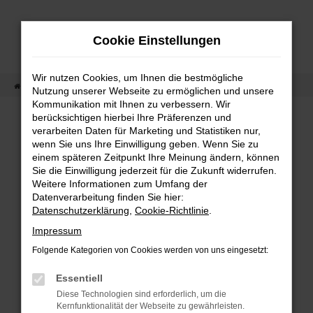
Zum
Hauptinhalt
Cookie Einstellungen
springen
Wir nutzen Cookies, um Ihnen die bestmögliche
Startseite
Fahrzeugangebot
Fahrzeug-Showroom
Nutzung unserer Webseite zu ermöglichen und unsere
Kommunikation mit Ihnen zu verbessern. Wir
berücksichtigen hierbei Ihre Präferenzen und
verarbeiten Daten für Marketing und Statistiken nur,
wenn Sie uns Ihre Einwilligung geben. Wenn Sie zu
Fehler: Network Error
einem späteren Zeitpunkt Ihre Meinung ändern, können
Sie die Einwilligung jederzeit für die Zukunft widerrufen.
Beim Laden ist ein Fehler aufgetreten.
Weitere Informationen zum Umfang der
Hier sind ein paar Tipps, die dir helfen können:
Datenverarbeitung finden Sie hier:
Datenschutzerklärung
,
Cookie-Richtlinie
.
Überprüfe deine Firewall und deine
Impressum
Internetverbindung.
Folgende Kategorien von Cookies werden von uns eingesetzt:
Laden andere Webseiten, zum Beispiel
deine Suchmaschine?
Essentiell
Diese Technologien sind erforderlich, um die
Prüfe deine Browsererweiterungen.
Kernfunktionalität der Webseite zu gewährleisten.