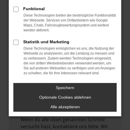
Manche Erweiterungen, wie Werbeblocker,
können das Laden bestimmter Seiten
Funktional
verhindern. Funktioniert die Seite in einem
Diese Technologien bieten die bestmögliche Funktionalität
der Webseite. Services von Drittanbietern wie Google
anderen Browser oder in einem privaten
Maps, Chats, Fahrzeugbewertungssystem und weitere
Fenster?
werden aktiviert.
Starte dein Gerät neu.
Statistik und Marketing
Das kann manchmal helfen,
Diese Technologien ermöglichen es uns, die Nutzung der
vorübergehende Probleme zu beheben.
Webseite zu analysieren, um die Leistung zu messen und
zu verbessern. Zudem werden Technologien eingesetzt,
Stelle sicher, dass dein Browser und dein
die von dritten Werbetreibenden verwendet werden, um
Betriebssystem auf dem neuesten Stand
Sie auf anderen Webseiten zu verfolgen und um Anzeigen
zu schalten, die für Ihre Interessen relevant sind.
sind.
Veraltete Software birgt nicht nur ein
Speichern
Sicherheitsrisiko, sondern kann auch dazu
führen, dass bestimmte Funktionen nicht
Optionale Cookies ablehnen
mehr unterstützt werden.
Alle akzeptieren
Wende dich an den Webseitenbetreiber.
Wenn du alle oben genannten Schritte
versucht hast, kontaktiere uns bitte. Wir